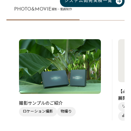
システム開発実績一覧
PHOTO&MOVIE
撮影・動画制作
【de
展開
撮影サンプルのご紹介
リー
ロケーション撮影
物撮り
des