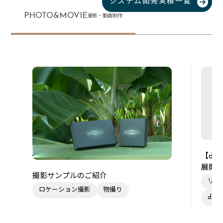
システム開発実績一覧
PHOTO&MOVIE
撮影・動画制作
【de
展開
撮影サンプルのご紹介
リー
ロケーション撮影
物撮り
des