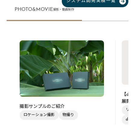
システム開発実績一覧
PHOTO&MOVIE
撮影・動画制作
【de
展開
撮影サンプルのご紹介
リー
ロケーション撮影
物撮り
des