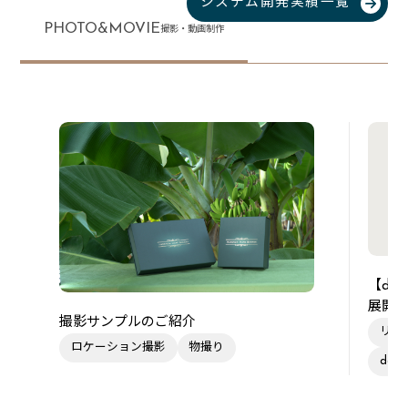
システム開発実績一覧
PHOTO&MOVIE
撮影・動画制作
【de
展開
撮影サンプルのご紹介
リー
ロケーション撮影
物撮り
des