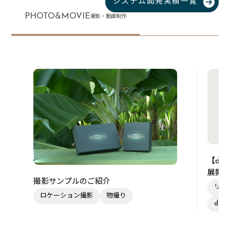
システム開発実績一覧
PHOTO&MOVIE
撮影・動画制作
【de
展開
撮影サンプルのご紹介
リー
ロケーション撮影
物撮り
des