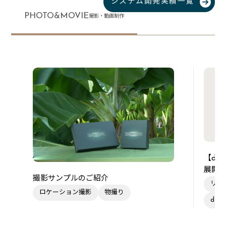
システム開発実績一覧
PHOTO&MOVIE
撮影・動画制作
【de
展開
撮影サンプルのご紹介
リー
ロケーション撮影
物撮り
des