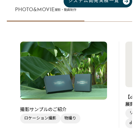
システム開発実績一覧
PHOTO&MOVIE
撮影・動画制作
【de
展開
撮影サンプルのご紹介
リー
ロケーション撮影
物撮り
des