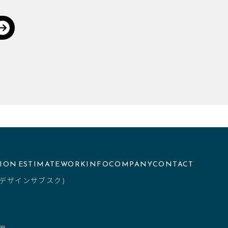
TION
ESTIMATE
WORK
INFO
COMPANY
CONTACT
th(デザインサブスク)