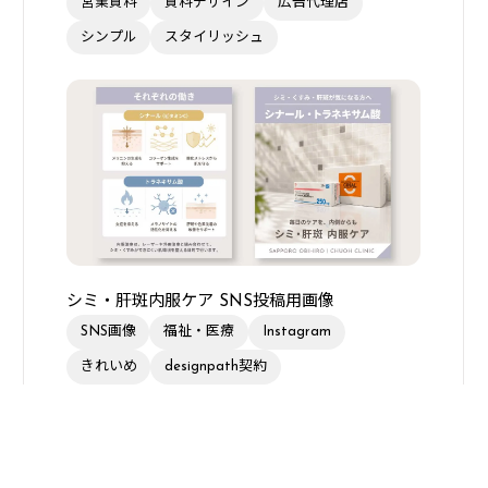
営業資料
資料デザイン
広告代理店
シンプル
スタイリッシュ
シミ・肝斑内服ケア SNS投稿用画像
SNS画像
福祉・医療
Instagram
きれいめ
designpath契約