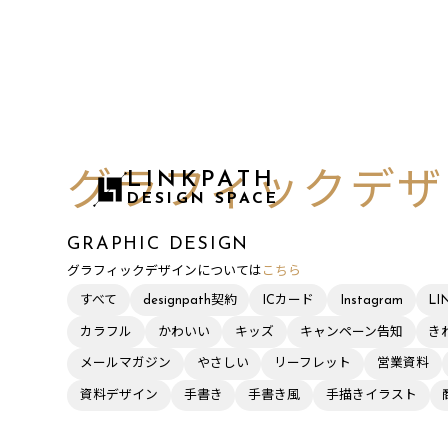
LINKPATH
グラフィックデザ
DESIGN SPACE
GRAPHIC DESIGN
グラフィックデザインについては
こちら
すべて
designpath契約
ICカード
Instagram
L
カラフル
かわいい
キッズ
キャンペーン告知
き
メールマガジン
やさしい
リーフレット
営業資料
資料デザイン
手書き
手書き風
手描きイラスト