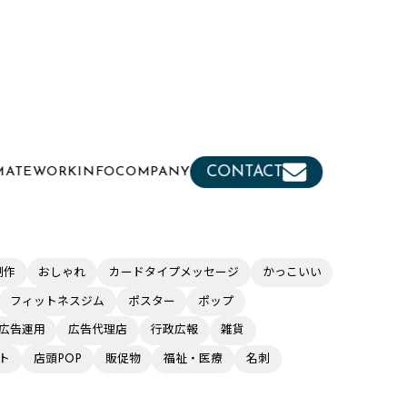
CONTACT
MATE
WORK
INFO
COMPANY
制作
おしゃれ
カードタイプメッセージ
かっこいい
フィットネスジム
ポスター
ポップ
広告運用
広告代理店
行政広報
雑貨
ト
店頭POP
販促物
福祉・医療
名刺