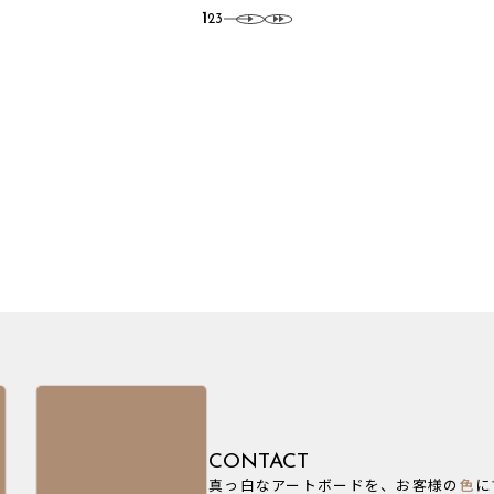
1
2
3
CONTACT
真っ白なアートボードを、お客様の
色
に