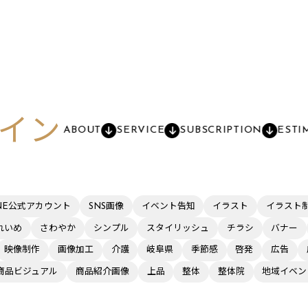
イン
ABOUT
SERVICE
SUBSCRIPTION
ESTI
INE公式アカウント
SNS画像
イベント告知
イラスト
イラスト
れいめ
さわやか
シンプル
スタイリッシュ
チラシ
バナー
映像制作
画像加工
介護
岐阜県
季節感
啓発
広告
商品ビジュアル
商品紹介画像
上品
整体
整体院
地域イベン