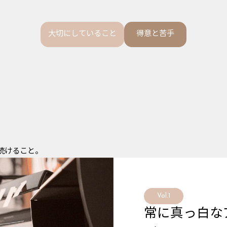
大切にしていること
得意と苦手
続けること。
Vol.1
常に真っ白な