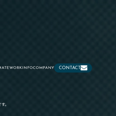
CONTACT
MATE
WORK
INFO
COMPANY
です。