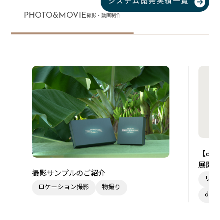
システム開発実績一覧
PHOTO&MOVIE
撮影・動画制作
【de
展開
撮影サンプルのご紹介
リー
ロケーション撮影
物撮り
des