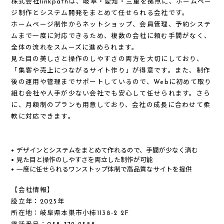
株式会社linkpathは、岐阜・愛知・三重を拠点に、ホームペー
ジ制作とシステム開発をまとめて任せられる会社です。
ホームページ制作
から
ネットショップ
、
会員管理
、
予約システ
ム
まで一度に対応できるため、複数の会社に頼む手間がなく、
全体の流れをスムーズに進められます。
見た目の美しさと操作のしやすさの両方を大切にしており、
「集客や売上につながるサイト作り」が得意です。また、制作
後の運用や管理までサポートしているので、Webに初めて取り
組む会社や人手が少ない会社でも安心して任せられます。さら
に、月額制のプランも用意しており、会社の成長に合わせて柔
軟に対応できます。
デザインとシステムをまとめて作れるので、手間が少なく済む
見た目と操作のしやすさを両立した制作が可能
一度に任せられるワンストップ体制で高品質なサイトを提供
【会社情報】
設立年：2025年
所在地：
岐阜県本巣市小柿1138-2 2F