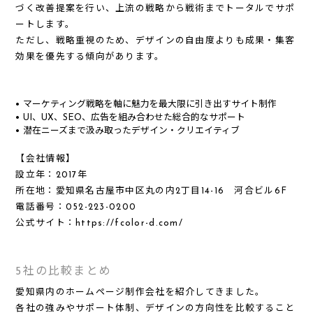
づく改善提案
を行い、上流の戦略から戦術までトータルでサポ
ートします。
ただし、戦略重視のため、デザインの自由度よりも成果・集客
効果を優先する傾向があります。
マーケティング戦略を軸に魅力を最大限に引き出すサイト制作
UI、UX、SEO、広告を組み合わせた総合的なサポート
潜在ニーズまで汲み取ったデザイン・クリエイティブ
【会社情報】
設立年：
2017年
所在地：
愛知県名古屋市中区丸の内2丁⽬14-16 河合ビル6F
電話番号：
052-223-0200
公式サイト：
https://fcolor-d.com/
5社の比較まとめ
愛知県内のホームページ制作会社を紹介してきました。
各社の強みやサポート体制、デザインの方向性を比較すること