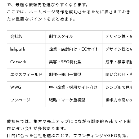
で、最適な依頼先を選びやすくなります。
ここでは、ホームページ制作を成功させるために押さえておき
たい重要なポイントをまとめます。
会社名
制作スタイル
デザイン性・成果
linkpath
企業・店舗向け・ECサイト
デザイン性と成果
Catwork
集客・SEO特化型
成果・検索順位を
エクスフィールド
制作〜運用一貫型
問い合わせ・売上
WWG
中小企業・採用サイト向け
シンプルで見やす
ワンページ
戦略・マーケ重視型
訴求力の高いデザ
愛知県では、集客や売上アップにつながる戦略的Webサイト制
作に強い会社が多数あります。
目的に合った会社を選ぶことで、
ブランディングやSEO対策、