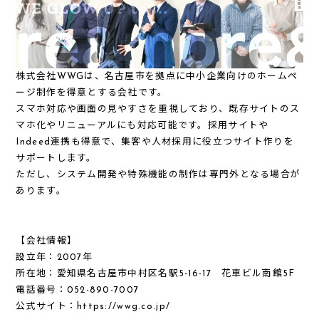
株式会社WWGは、名古屋市を拠点に
中小企業向けのホームペ
ージ制作
を得意とする会社です。
スマホ対応や画面の見やすさを重視しており、既存サイトのス
マホ化やリニューアルにも対応可能です。採用サイトや
Indeed連携も得意で、集客や人材採用に役立つサイト作りを
サポートします。
ただし、システム開発や特殊機能の制作は専門外となる場合が
あります。
【会社情報】
設立年：
2007年
所在地：
愛知県名古屋市中村区名駅5-16-17 花車ビル南館5F
電話番号：
052-890-7007
公式サイト：
https://wwg.co.jp/