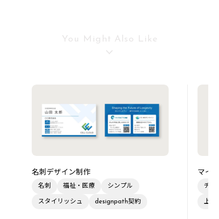
You Might Also Like
名刺デザイン制作
マイク
名刺
福祉・医療
シンプル
チラ
スタイリッシュ
designpath契約
上品