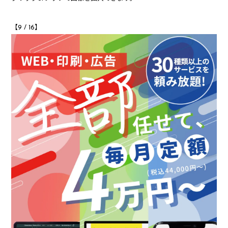
【9 / 16】