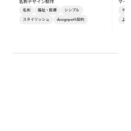
名刺デザイン制作
マイク
名刺
福祉・医療
シンプル
チラ
スタイリッシュ
designpath契約
上品